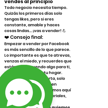
vendes al principio
Todo negocio necesita tiempo. 
Quizás los primeros días solo 
tengas likes, pero si eres 
constante, amable y haces 
cosas lindas… ¡vas a vender! 💪
❤️ Consejo final:
Empezar a vender por Facebook 
es más sencillo de lo que parece. 
Lo importante es que te atrevas, 
venzas el miedo, y recuerdes que 
estás construyendo algo para ti, 
para tus hijos, para tu hogar.
No necesitas ser experta, solo 
tener muchas ganas. Y en 
Lizarraga Bisutería estamos aquí 
para ayudarte con materiales, 
ideas y asesoría.
👉 
¿Te gustaría que te guiemos 