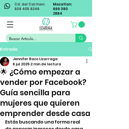
Cd. del Carmen:
Mazatlan:
938 405 8246
669 380
2884
Entrada
Jennifer Razo Lizarraga
6 jul 2025
2 min de lectura
🌟 ¿Cómo empezar a
vender por Facebook?
Guía sencilla para
mujeres que quieren
emprender desde casa
Estás buscando una forma real 
de generar ingresos desde casa, 