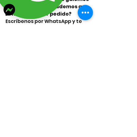
paso a paso y te ayudemos a 
armar tu primer pedido?
Escríbenos por WhatsApp y te 
apoyamos desde cero.
📞 
www.lizarragabisuteria.com