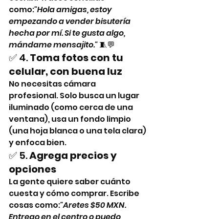
como:
"Hola amigas, estoy 
empezando a vender bisutería 
hecha por mí. Si te gusta algo, 
mándame mensajito."
 🧵💬
✅ 4. 
Toma fotos con tu 
celular, con buena luz
No necesitas cámara 
profesional. Solo busca un lugar 
iluminado (como cerca de una 
ventana), usa un fondo limpio 
(una hoja blanca o una tela clara) 
y enfoca bien.
✅ 5. 
Agrega precios y 
opciones
La gente quiere saber cuánto 
cuesta y cómo comprar. Escribe 
cosas como:
"Aretes $50 MXN. 
Entrego en el centro o puedo 