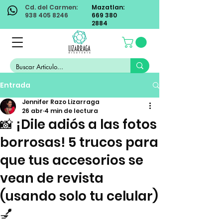
Cd. del Carmen:
Mazatlan:
938 405 8246
669 380
2884
Entrada
Jennifer Razo Lizarraga
26 abr
4 min de lectura
📸 ¡Dile adiós a las fotos
borrosas! 5 trucos para
que tus accesorios se
vean de revista
(usando solo tu celular)
💅