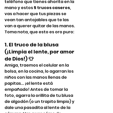
teléfono que tienes ahorita en la 
mano y estos 
5 trucos caseros
, 
vas a hacer que tus piezas se 
vean tan antojables que te las 
van a querer quitar de las manos.
Toma nota, que esto es oro puro:
1. El truco de la blusa 
(¡Limpia el lente, por amor 
de Dios!) 👕
Amiga, traemos el celular en la 
bolsa, en la cocina, lo agarran los 
niños con las manos llenas de 
papitas... ¡el lente está 
empañado! Antes de tomar la 
foto, agarra la orillita de tu blusa 
de algodón (o un trapito limpio) y 
dale una pasadita al lente de la 