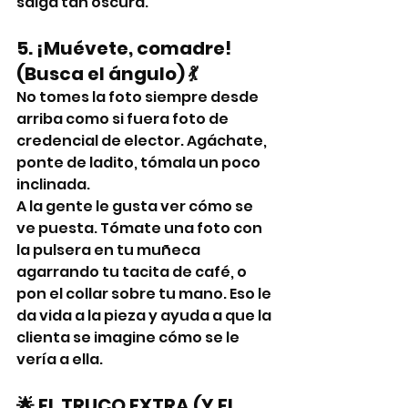
salga tan oscura.
5. ¡Muévete, comadre! 
(Busca el ángulo) 💃
No tomes la foto siempre desde 
arriba como si fuera foto de 
credencial de elector. Agáchate, 
ponte de ladito, tómala un poco 
inclinada.
A la gente le gusta ver cómo se 
ve puesta. Tómate una foto con 
la pulsera en tu muñeca 
agarrando tu tacita de café, o 
pon el collar sobre tu mano. Eso le 
da vida a la pieza y ayuda a que la 
clienta se imagine cómo se le 
vería a ella.
🌟 EL TRUCO EXTRA (Y EL 