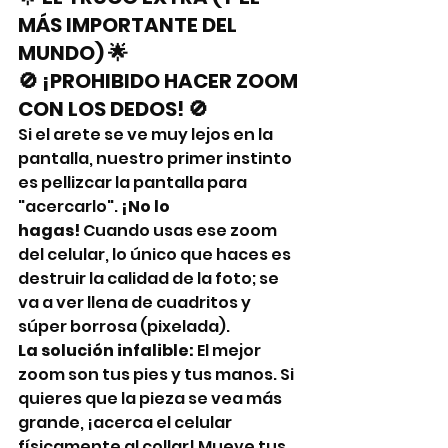
MÁS IMPORTANTE DEL 
MUNDO) 🌟
🚫 ¡PROHIBIDO HACER ZOOM 
CON LOS DEDOS! 🚫
Si el arete se ve muy lejos en la 
pantalla, nuestro primer instinto 
es pellizcar la pantalla para 
"acercarlo". 
¡No lo 
hagas!
 Cuando usas ese zoom 
del celular, lo único que haces es 
destruir la calidad de la foto; se 
va a ver llena de cuadritos y 
súper borrosa (pixelada).
La solución infalible:
 El mejor 
zoom son tus pies y tus manos. Si 
quieres que la pieza se vea más 
grande, ¡acerca el celular 
físicamente al collar! Mueve tus 