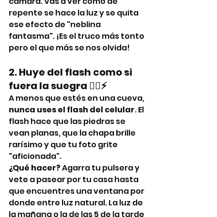
cámara. Vas a ver cómo de 
repente se hace la luz y se quita 
ese efecto de "neblina 
fantasma". ¡Es el truco más tonto 
pero el que más se nos olvida!
2. Huye del flash como si 
fuera la suegra 🏃‍♀️⚡
A menos que estés en una cueva, 
nunca uses el flash del celular
. El 
flash hace que las piedras se 
vean planas, que la chapa brille 
rarísimo y que tu foto grite 
"aficionada".
¿Qué hacer?
 Agarra tu pulsera y 
vete a pasear por tu casa hasta 
que encuentres una ventana por 
donde entre luz natural. La luz de 
la mañana o la de las 5 de la tarde 