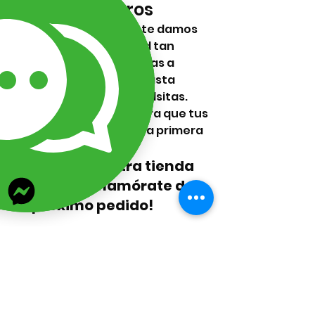
necesitan filtros
En Lizarraga Bisutería te damos 
insumos de una calidad tan 
bonita y brillante, que vas a 
querer tomarles foto hasta 
cuando estén en sus bolsitas. 
Son una gran ayuda para que tus 
creaciones enamoren a primera 
vista.
¡Pásale a nuestra tienda 
en línea y enamórate de 
tu próximo pedido!
Sitio 
Web:
www.lizarragabisuteria.
com
¿Necesitas que te 