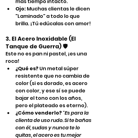
más tiempo intacto.
Ojo:
 Muchas clientas le dicen 
"Laminado" a todo lo que 
brilla. ¡Tú edúcalas con amor!
3. El Acero Inoxidable (El 
Tanque de Guerra) 🛡️
Este no es pan ni pastel, ¡es una 
roca!
¿Qué es?
 Un metal súper 
resistente que no cambia de 
color (si es dorado, es acero 
con color, y ese sí se puede 
bajar el tono con los años, 
pero el plateado es eterno).
¿Cómo venderlo?
"Es para la 
clienta de uso rudo. Si te bañas 
con él, sudas y nunca te lo 
quitas, el acero es tu mejor 