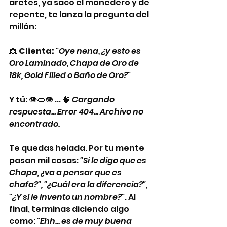
aretes, ya sacó el monedero y de 
repente, te lanza la pregunta del 
millón:
👸 
Clienta:
"Oye nena, ¿y esto es 
Oro Laminado, Chapa de Oro de 
18k, Gold Filled o Baño de Oro?"
Y tú: 👁️👄👁️ ... 🧠 
Cargando 
respuesta... Error 404... Archivo no 
encontrado.
Te quedas helada. Por tu mente 
pasan mil cosas: 
"Si le digo que es 
Chapa, ¿va a pensar que es 
chafa?", "¿Cuál era la diferencia?", 
"¿Y si le invento un nombre?"
. Al 
final, terminas diciendo algo 
como: 
"Ehh... es de muy buena 