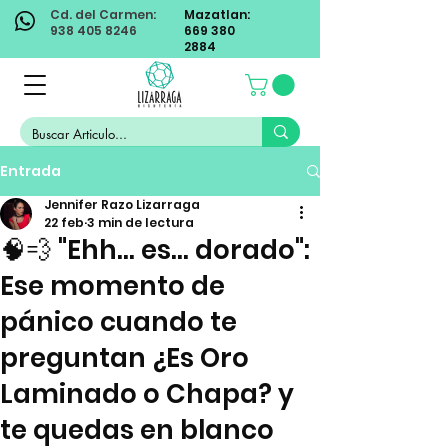
Cd. del Carmen:
Mazatlan:
938 405 8246
669 380
2884
Entrada
Jennifer Razo Lizarraga
22 feb
3 min de lectura
🧠💨 "Ehh... es... dorado":
Ese momento de
pánico cuando te
preguntan ¿Es Oro
Laminado o Chapa? y
te quedas en blanco