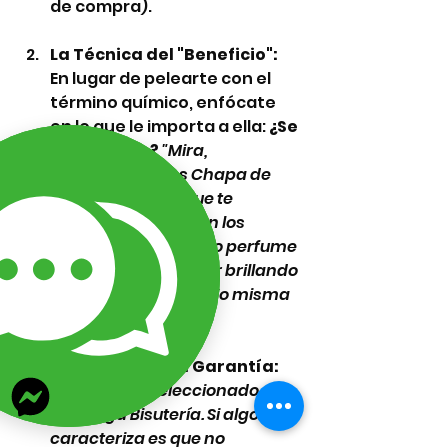
de compra).
La Técnica del "Beneficio":
En lugar de pelearte con el 
término químico, enfócate 
en lo que le importa a ella: 
¿Se 
pone negro?
"Mira, 
técnicamente es Chapa de 
Oro Premium. Lo que te 
garantizo es que con los 
cuidados básicos (no perfume 
directo), te va a durar brillando 
muchísimo tiempo. Yo misma 
lo uso"
.
La Técnica de la Garantía:
"Es material seleccionado por 
Lizarraga Bisutería. Si algo nos 
caracteriza es que no 