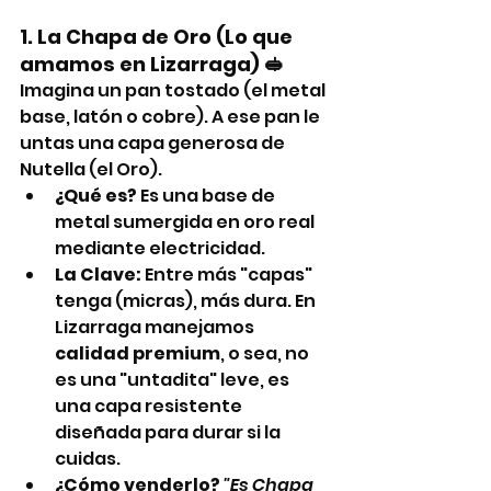
1. La Chapa de Oro (Lo que 
amamos en Lizarraga) 🥪
Imagina un pan tostado (el metal 
base, latón o cobre). A ese pan le 
untas una capa generosa de 
Nutella (el Oro).
¿Qué es?
 Es una base de 
metal sumergida en oro real 
mediante electricidad.
La Clave:
 Entre más "capas" 
tenga (micras), más dura. En 
Lizarraga manejamos 
calidad premium
, o sea, no 
es una "untadita" leve, es 
una capa resistente 
diseñada para durar si la 
cuidas.
¿Cómo venderlo?
"Es Chapa 