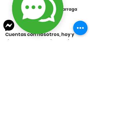
Un dia de clases en Lizarraga 
Bisuteria
Cuentas con nosotros, hoy y 
siempre.Porque sabemos lo que 
cuesta empezar desde cero… y 
por eso, 
nos esforzamos para 
que tú no tengas que hacerlo 
sola.
Ver todo
Entradas recientes