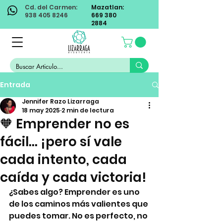
Cd. del Carmen:
Mazatlan:
938 405 8246
669 380
2884
Entrada
Jennifer Razo Lizarraga
18 may 2025
2 min de lectura
🧡 Emprender no es
fácil… ¡pero sí vale
cada intento, cada
caída y cada victoria!
¿Sabes algo? Emprender es uno 
de los caminos más valientes que 
puedes tomar. No es perfecto, no 