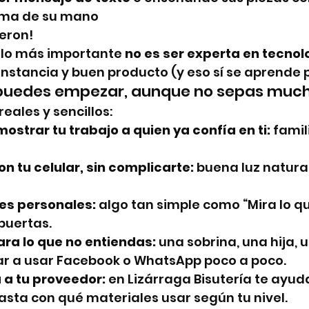
lma de su mano
ieron!
 lo más importante 
no es ser experta en tecnol
onstancia y buen producto (y eso sí se aprende 
 puedes empezar, aunque no sepas muc
eales y sencillos:
ostrar tu trabajo a quien ya confía en ti:
 famil
n tu celular, sin complicarte:
 buena luz natural
es personales:
 algo tan simple como “Mira lo qu
puertas.
ra lo que no entiendas:
 una sobrina, una hija, 
r a usar Facebook o WhatsApp poco a poco.
 a tu proveedor:
 en Lizárraga Bisutería te ayu
hasta con qué materiales usar según tu nivel.