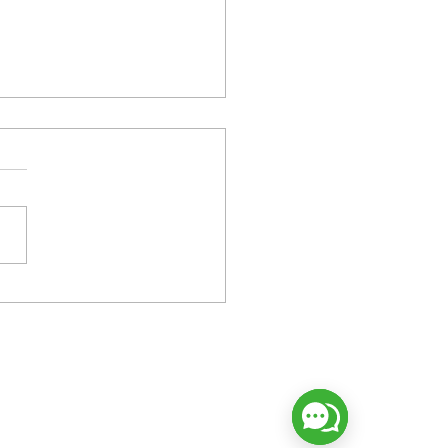
l error silencioso que
i todas cometemos a
ta cerrada...🛑