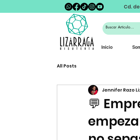
Cd. de
Inicio
So
All Posts
Jennifer Razo L
💬 Empr
empezar
no sepa