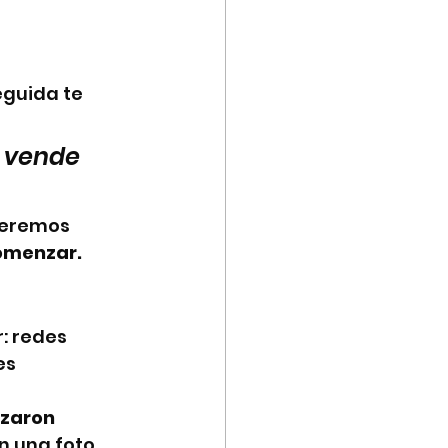
guida te 
 vende 
ueremos 
omenzar. 
 redes 
es 
zaron 
n una foto 