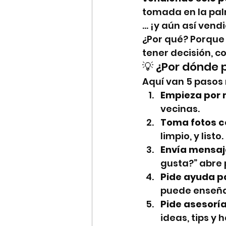
tomada en la pa
… ¡y aún así vend
¿Por qué? Porque
tener decisión, c
💡 ¿Por dónde
Aquí van 5 pasos r
Empieza por m
vecinas.
Toma fotos co
limpio, y listo.
Envía mensaj
gusta?” abre 
Pide ayuda pa
puede enseña
Pide asesoría
ideas, tips y 