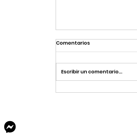
Comentarios
Escribir un comentario...
✂️ Desarmar para
mejorar: El arte de
equivocarte sin perder la
paciencia