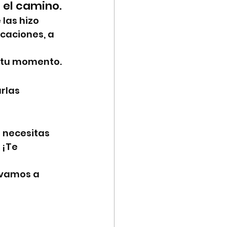
 el camino.
las hizo 
icaciones, a 
s tu momento.
rlas 
 necesitas 
 ¡Te 
ivamos a 