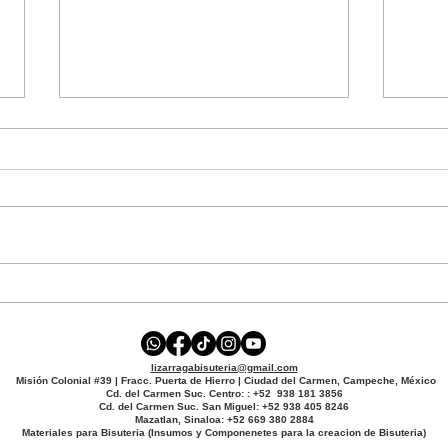
😱 No vas a creer cómo
🤫 E
se veían mis accesorios
cas
cuando empecé (La
puer
lizarragabisuteria@gmail.com
prueba de que la
Misión Colonial #39 | Fracc. Puerta de Hierro | Ciudad del Carmen, Campeche, México
Cd. del Carmen Suc. Centro: : +52 938 181 3856
práctica hace magia)
Cd. del Carmen Suc. San Miguel: +52 938 405 8246
Mazatlan, Sinaloa: +52 669 380 2884
Materiales para Bisuteria (Insumos y Componenetes para la creacion de Bisuteria)