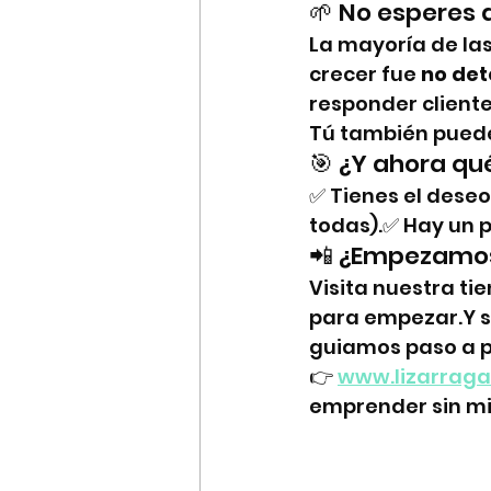
🌱 No esperes
La mayoría de la
crecer fue 
no det
responder cliente
Tú también puede
🎯 ¿Y ahora qu
✅ Tienes el dese
todas).✅ Hay un 
📲 ¿Empezamo
Visita nuestra ti
para empezar.Y si
guiamos paso a 
👉 
www.lizarraga
emprender sin m