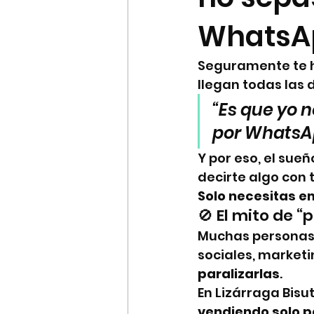
WhatsA
Seguramente te h
llegan todas las 
“Es que yo 
por WhatsAp
Y por eso, el sue
decirte algo con 
Solo necesitas e
🚫 El mito de 
Muchas personas 
sociales, marketin
paralizarlas
.
En Lizárraga Bisu
vendiendo solo p