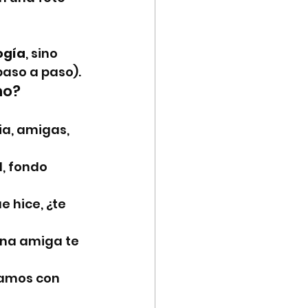
ogía
, sino 
paso a paso).
ho?
ia, amigas, 
, fondo 
e hice, ¿te 
una amiga te 
damos con 