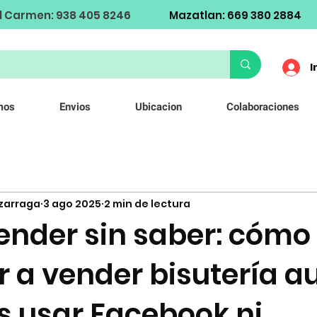
l Carmen: 938 405 8246
Mazatlan: 669 380 2884
I
mos
Envios
Ubicacion
Colaboraciones
izarraga
3 ago 2025
2 min de lectura
ender sin saber: cómo
 a vender bisutería 
s usar Facebook ni