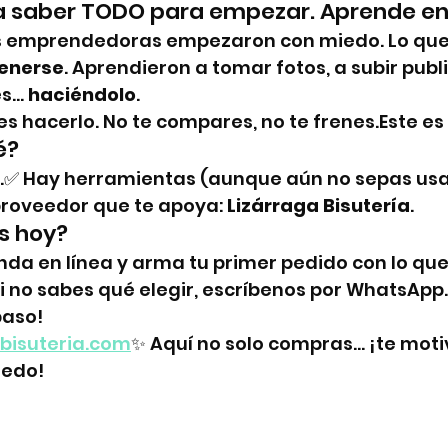
 a saber TODO para empezar. Aprende en
s emprendedoras empezaron con miedo. Lo que 
enerse
. Aprendieron a tomar fotos, a subir publ
s… 
haciéndolo
.
s hacerlo. No te compares, no te frenes.Este e
é?
o.✅ Hay herramientas (aunque aún no sepas usa
proveedor que te apoya: 
Lizárraga Bisutería
.
s hoy?
enda en línea y arma tu primer pedido con lo que
 no sabes qué elegir, escríbenos por WhatsApp.
paso!
bisuteria.com
✨ Aquí no solo compras… ¡te mot
iedo!