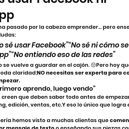
pp
a pasado por la cabeza emprender… pero ense
dudas:
no sé usar Facebook”“No sé ni cómo se
p”“No entiendo eso de las redes”
ño se vuelve a guardar en el cajón. 😔Pero hoy q
toda claridad:
NO necesitas ser experta para c
mpezar.
“primero aprendo, luego vendo”
creen que deben saber todo antes de empezar:
g, edición, ventas, etc.Y eso lo único que logra 
tería hemos visto a muchas clientas que 
comen
or mensaje de texto
 o enseñando sus piezas co