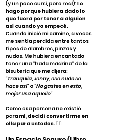
(y un poco cursi, pero real): 
Lo 
hago porque hubiera dado lo 
que fuera por tener a alguien 
así cuando yo empecé.
Cuando inicié mi camino, a veces 
me sentía perdida entre tantos 
tipos de alambres, pinzas y 
nudos. Me hubiera encantado 
tener una "hada madrina" de la 
bisutería que me dijera: 
"Tranquila, Jenny, ese nudo se 
hace así"
 o 
"No gastes en esto, 
mejor usa aquello"
.
Como esa persona no existió 
para mí, 
decidí convertirme en 
ella para ustedes.
 🧚‍♀️
Un Espacio Seguro (Libre 