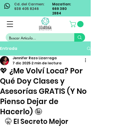
Cd. del Carmen:
Mazatlan:
938 405 8246
669 380
2884
Entrada
Jennifer Razo Lizarraga
7 dic 2025
2 min de lectura
💖 ¿Me Volví Loca? Por
Qué Doy Clases y
Asesorías GRATIS (Y No
Pienso Dejar de
Hacerlo) 🤪
🤫 El Secreto Mejor 