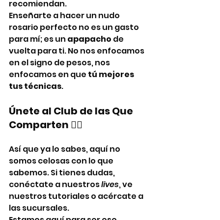
recomiendan.
Enseñarte a hacer un nudo 
rosario perfecto no es un gasto 
para mí; es un 
apapacho
 de 
vuelta para ti. No nos enfocamos 
en el signo de pesos, nos 
enfocamos en que 
tú mejores 
tus técnicas
.
Únete al Club de las Que 
Comparten 👯‍♀️
Así que ya lo sabes, aquí no 
somos celosas con lo que 
sabemos. Si tienes dudas, 
conéctate a nuestros 
lives
, ve 
nuestros tutoriales o acércate a 
las sucursales.
Estamos aquí para ser ese 