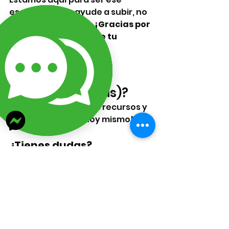
escalón que te ayude a subir, no 
para ponerte el pie. 
¡Gracias por 
dejarnos ser parte de tu 
historia de éxito!
💎 ¿Lista para 
Aprender (Gratis)?
¡Aprovecha nuestros recursos y 
crece tu negocio hoy mismo!
¿Tienes dudas? 
Escríbenos a WhatsApp 
(Sin pena 😉): 669 380 2884 
(Mazatlan, Sinaloa) o al 
938 181 3856 (Cd. del 
Carmen Campeche)