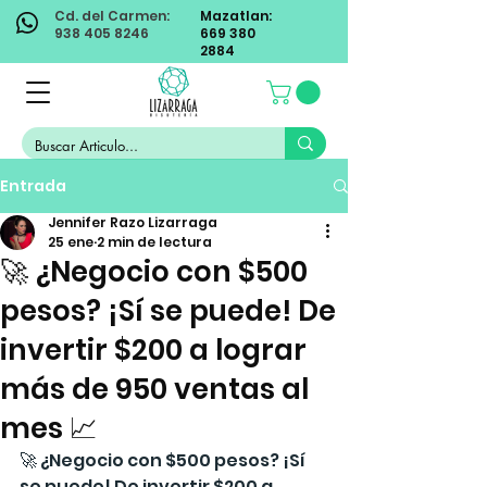
Cd. del Carmen:
Mazatlan:
938 405 8246
669 380
2884
Entrada
Jennifer Razo Lizarraga
25 ene
2 min de lectura
🚀 ¿Negocio con $500
pesos? ¡Sí se puede! De
invertir $200 a lograr
más de 950 ventas al
mes 📈
🚀 ¿Negocio con $500 pesos? ¡Sí 
se puede! De invertir $200 a 