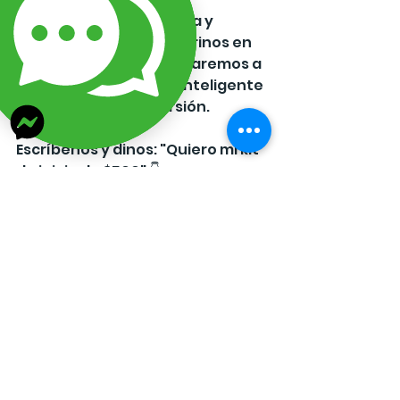
Ven a Lizarraga Bisutería y 
permítenos ser tus padrinos en 
esta aventura. Te ayudaremos a 
elegir el material más inteligente 
para tu primera inversión.
Escríbenos y dinos: "Quiero mi kit 
de inicio de $500" 👇
¡Tu historia de éxito empieza 
hoy! 🚀✨