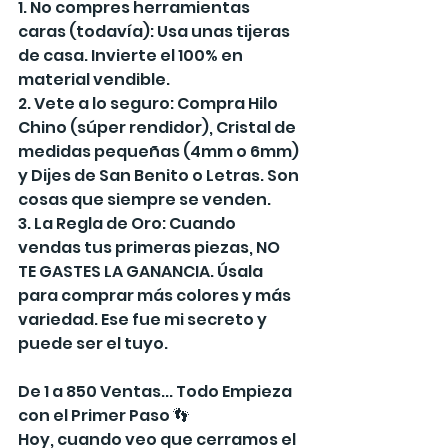
1. No compres herramientas 
caras (todavía): Usa unas tijeras 
de casa. Invierte el 100% en 
material vendible.
2. Vete a lo seguro: Compra Hilo 
Chino (súper rendidor), Cristal de 
medidas pequeñas (4mm o 6mm) 
y Dijes de San Benito o Letras. Son 
cosas que siempre se venden.
3. La Regla de Oro: Cuando 
vendas tus primeras piezas, NO 
TE GASTES LA GANANCIA. Úsala 
para comprar más colores y más 
variedad. Ese fue mi secreto y 
puede ser el tuyo.
De 1 a 850 Ventas... Todo Empieza 
con el Primer Paso 👣
Hoy, cuando veo que cerramos el 