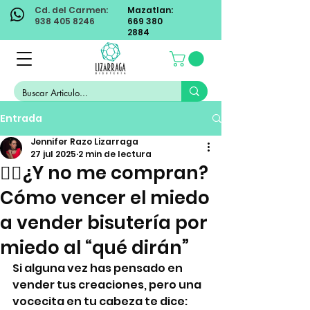
Cd. del Carmen:
Mazatlan:
938 405 8246
669 380
2884
Entrada
Jennifer Razo Lizarraga
27 jul 2025
2 min de lectura
😵‍💫¿Y no me compran?
Cómo vencer el miedo
a vender bisutería por
miedo al “qué dirán”
Si alguna vez has pensado en 
vender tus creaciones, pero una 
vocecita en tu cabeza te dice: