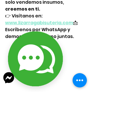
solo vendemos insumos, 
creemos en ti.
👉 Visítanos en: 
www.lizarragabisuteria.com
📩 
Escríbenos por WhatsApp y 
demos el primer paso juntas.
Un diseño de Lizarraga Bisuteria, 
basico para iniciar tu negocio y 