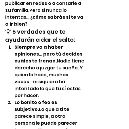
publicar en redes o a contarle a 
su familia.Pero si nunca lo 
intentas… 
¿cómo sabrás si te va 
a ir bien?
💡 5 verdades que te 
ayudarán a dar el salto:
Siempre va a haber 
opiniones… pero tú decides 
cuáles te frenan.
Nadie tiene 
derecho a juzgar tu sueño. Y 
quien lo hace, muchas 
veces… ni siquiera ha 
intentado lo que tú sí estás 
por hacer.
Lo bonito o feo es 
subjetivo.
Lo que a ti te 
parece simple, a otra 
persona le puede parecer 