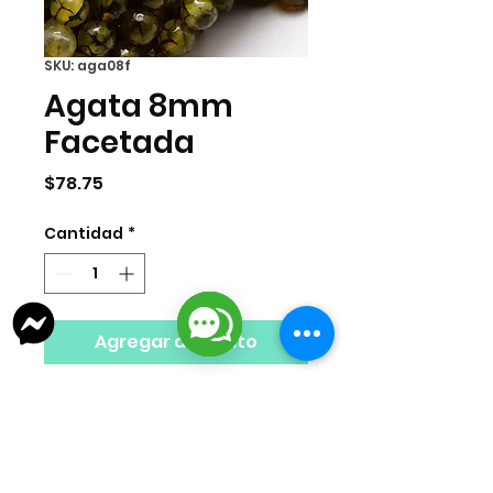
SKU: aga08f
Agata 8mm
Facetada
Precio
$78.75
Cantidad
*
Agregar al carrito
Tira de agata de 8mm por tira. 48
pzas por tira.
Nota: Los colores del producto
pueden variar ligeramente en