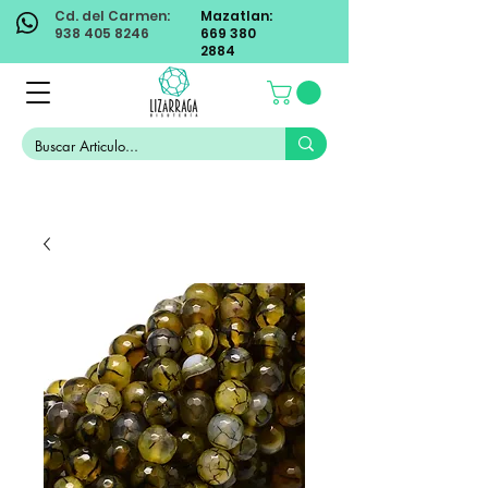
Cd. del Carmen:
Mazatlan:
938 405 8246
669 380
2884