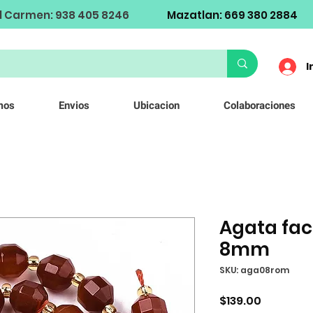
l Carmen: 938 405 8246
Mazatlan: 669 380 2884
I
mos
Envios
Ubicacion
Colaboraciones
Agata fac
8mm
SKU: aga08rom
Precio
$139.00