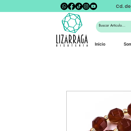
Cd. de
Inicio
So