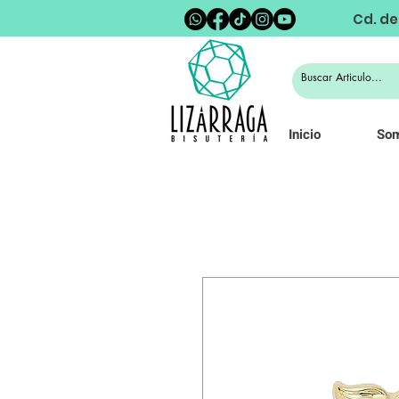
Cd. de
Inicio
So