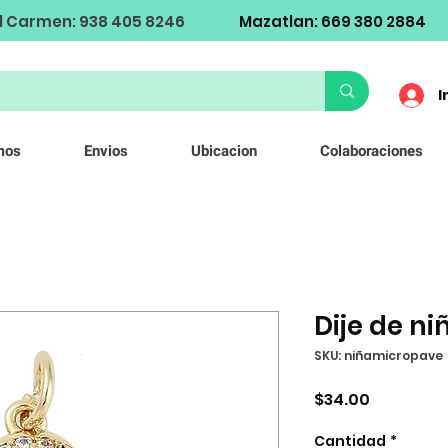
l Carmen: 938 405 8246
Mazatlan: 669 380 2884
I
mos
Envios
Ubicacion
Colaboraciones
Dije de ni
SKU: niñamicropave
Precio
$34.00
Cantidad
*