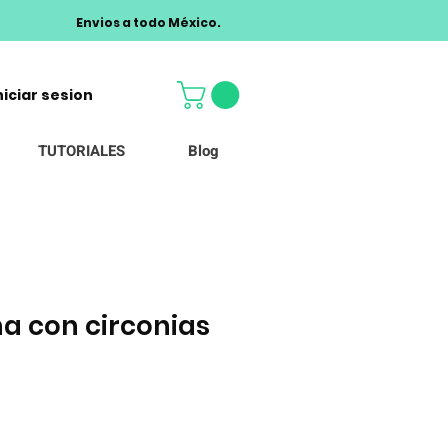
Envios a todo México.
niciar sesion
TUTORIALES
Blog
ña con circonias