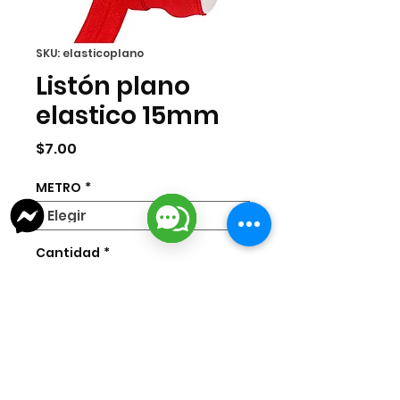
SKU: elasticoplano
Listón plano
elastico 15mm
Precio
$7.00
METRO
*
Cantidad
*
Agregar al carrito
Listón elástico plano de 15mm.