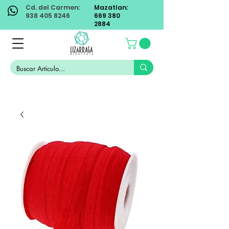
Cd. del Carmen:
Mazatlan:
938 405 8246
669 380
2884