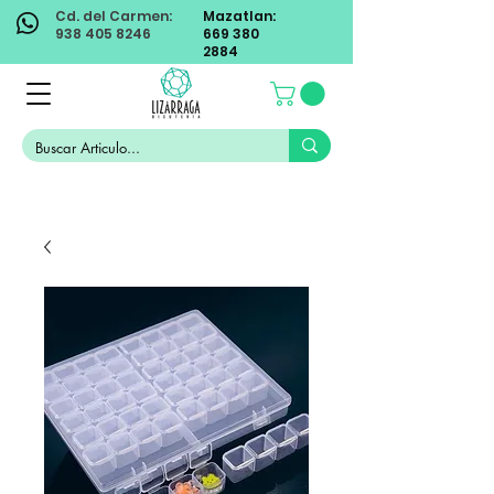
Cd. del Carmen:
Mazatlan:
938 405 8246
669 380
2884