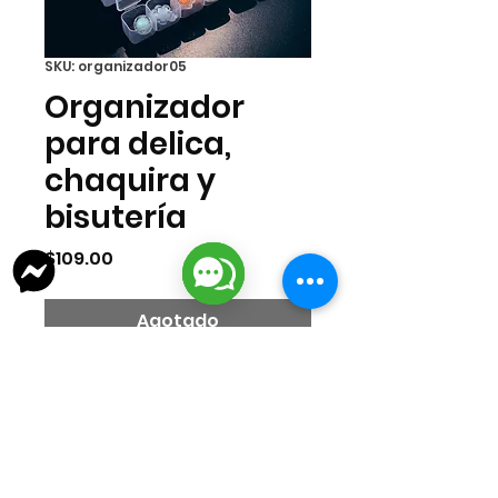
SKU: organizador05
Organizador
para delica,
chaquira y
bisutería
Precio
$109.00
Agotado
Caja organizadora para delica,
chaquira o bisutería. La
Organizadora cuenta con
56 compartimentos. La medida de
la caja es de 21x17x2.7cms.