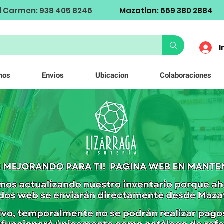
l Carmen: 938 405 8246
Mazatlan: 669 380 2884
I
mos
Envios
Ubicacion
Colaboraciones