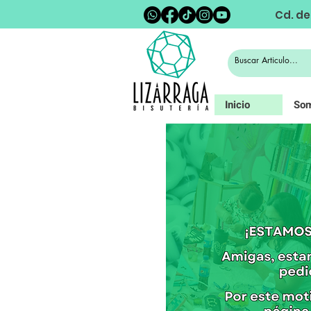
Cd. de
Inicio
So