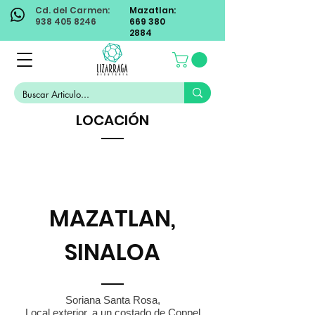
Cd. del Carmen:
Mazatlan:
938 405 8246
669 380
2884
LOCACIÓN
MAZATLAN,
SINALOA
Soriana Santa Rosa,
Local exterior, a un costado de Coppel