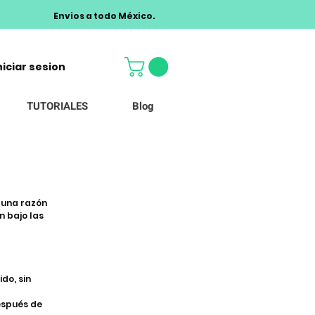
Envios a todo México.
niciar sesion
TUTORIALES
Blog
guna razón
n bajo las
do, sin
espués de