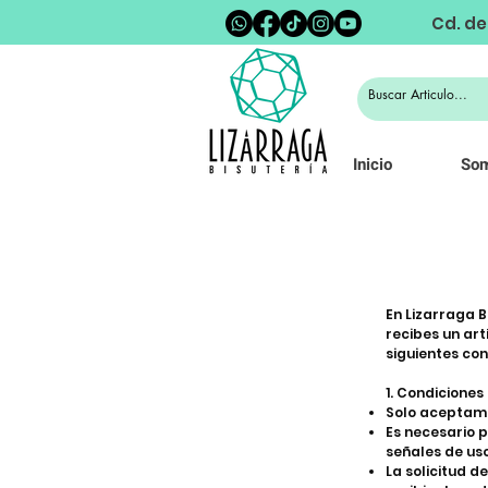
Cd. de
Inicio
So
En Lizarraga 
recibes un art
siguientes con
1. Condiciones
Solo aceptamo
Es necesario p
señales de uso
La solicitud d