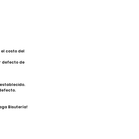
el costo del
r defecto de
establecido.
defecto.
aga Bisutería!