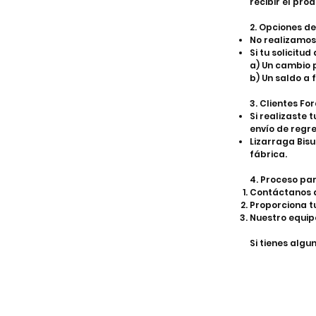
recibir el pro
2. Opciones 
No realizamos
Si tu solicitu
a) Un cambio p
b) Un saldo a
3. Clientes F
Si realizaste 
envío de regre
Lizarraga Bisu
fábrica.​
4. Proceso par
Contáctanos a
Proporciona t
Nuestro equipo
Si tienes algu