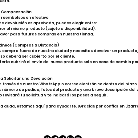
ducto.
de Compensación
 reembolsos en efectivo.
d de devolución es aprobada, puedes elegir entre:
or el mismo producto (sujeto a disponibilidad).
 favor para futuras compras en nuestra tienda.
oráneos (Compras a Distancia)
tu compra fuera de nuestra ciudad y necesitas devolver un producto, 
so deberá ser cubierto por el cliente.
tería cubrirá el envío del nuevo producto solo en caso de cambio po
a Solicitar una Devolución
 través de nuestro WhatsApp o correo electrónico dentro del plazo 
u número de pedido, fotos del producto y una breve descripción del 
 revisará tu solicitud y te indicará los pasos a seguir.
na duda, estamos aquí para ayudarte. ¡Gracias por confiar en Lizarr