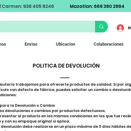
l Carmen: 938 405 8246
Mazatlan: 669 380 2884
I
mos
Envios
Ubicacion
Colaboraciones
POLITICA DE DEVOLUCIÓN
Bisutería trabajamos para ofrecerte productos de calidad. Si por al
ículo con defecto de fábrica, puedes solicitar un cambio o devolució
diciones:
 para la Devolución o Cambio
s devoluciones o cambios por productos defectuosos.
resentar el producto en las mismas condiciones en las que fue recibi
 y con su empaque original si aplica.
e devolución debe realizarse en un plazo máximo de 3 días hábiles d