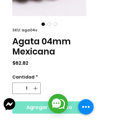
SKU: aga04v
Agata 04mm
Mexicana
Precio
$62.82
Cantidad
*
Agregar al carrito
Agata 04mm multicolor facetada
por tira. 90 pzas por tira.