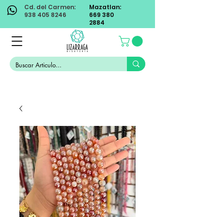
Cd. del Carmen:
Mazatlan:
938 405 8246
669 380
2884