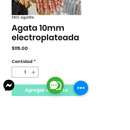
SKU: aga10e
Agata 10mm
electroplateada
Precio
$115.00
Cantidad
*
Agregar al carrito
Tira de agata de 10mm por tira.
33 pzas por tira.
Nota: Los colores del producto
pueden variar ligeramente en