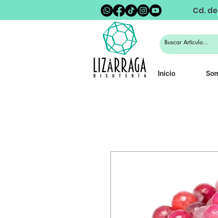
Cd. de
Inicio
So