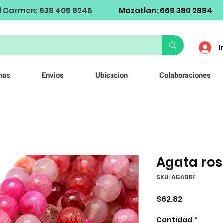
l Carmen: 938 405 8246
Mazatlan: 669 380 2884
I
mos
Envios
Ubicacion
Colaboraciones
Agata ro
SKU: AGA08F
Precio
$62.82
Cantidad
*