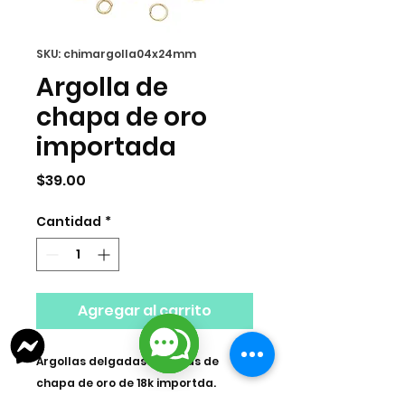
SKU: chimargolla04x24mm
Argolla de
chapa de oro
importada
Precio
$39.00
Cantidad
*
Agregar al carrito
Argollas delgadas
abiertas de
chapa de oro de 18k importda.
Venta por paquete de 5 gramos.