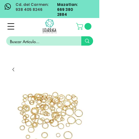
Cd. del Carmen:
Mazatlan:
938 405 8246
669 380
2884