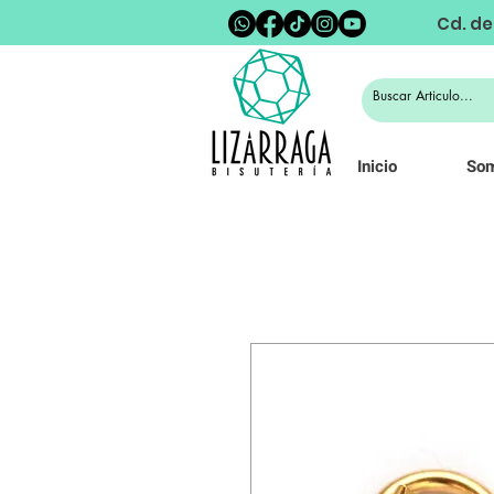
Cd. de
Inicio
So