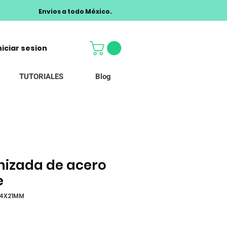
Envios a todo México.
niciar sesion
TUTORIALES
Blog
onizada de acero
e
04X21MM