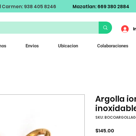
l Carmen: 938 405 8246
Mazatlan: 669 380 2884
I
mos
Envios
Ubicacion
Colaboraciones
Argolla i
inoxidabl
SKU: BOCOARGOLLA
Precio
$145.00