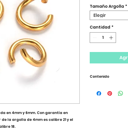
Tamaño Argolla
*
Elegir
Cantidad
*
Agr
Contenido
Bolsa con 200 p
izada en 4mm y 6mm. Con garantía en
 de la argolla de 4mm es calibre 21 y el
libre 18.