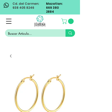
Cd. del Carmen:
Mazatlan:
938 405 8246
669 380
2884