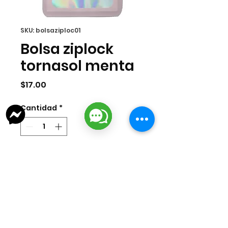
SKU: bolsaziploc01
Bolsa ziplock
tornasol menta
Precio
$17.00
Cantidad
*
Agregar al carrito
Paquete de 10 piezas de bolsas para
entregar joyeria con cierre sellable.
Medida 12x9cm