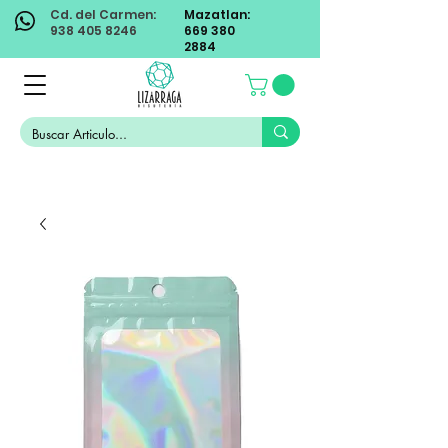
Cd. del Carmen:
Mazatlan:
938 405 8246
669 380
2884