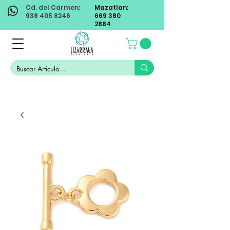
Cd. del Carmen:
Mazatlan:
938 405 8246
669 380
2884