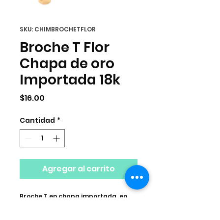
SKU: CHIMBROCHETFLOR
Broche T Flor
Chapa de oro
Importada 18k
Precio
$16.00
Cantidad
*
Agregar al carrito
Broche T en chapa importada, en
forma de flor. Un set incluye "T" y
"Flor".