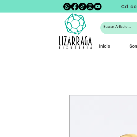
Cd. de
Inicio
So