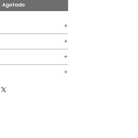
Agotado
m, agujero: 3 mm, pin: 0.8
re acero Inoxidable 304