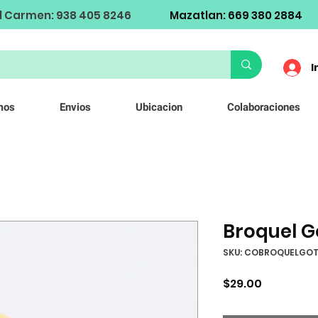
l Carmen: 938 405 8246
Mazatlan: 669 380 2884
I
mos
Envios
Ubicacion
Colaboraciones
Broquel G
SKU: COBROQUELGO
Precio
$29.00