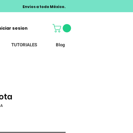
Envios a todo México.
niciar sesion
TUTORIALES
Blog
ota
TA