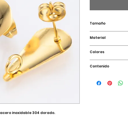
Tamaño
Aproximado 20x9m
Material
mm
Chapa de oro sob
Colores
Dorado
Contenido
1 par (2 piezas)
acero inoxidable 304 dorado.