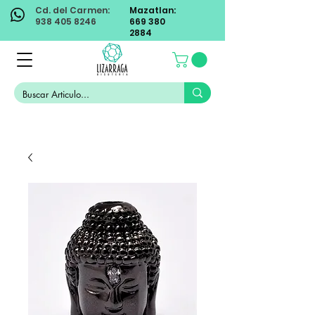
Cd. del Carmen:
Mazatlan:
938 405 8246
669 380
2884