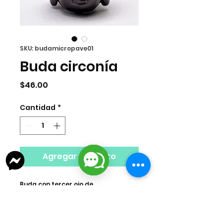
SKU: budamicropave01
Buda circonía
Precio
$46.00
Cantidad
*
Agregar al carrito
Buda con tercer ojo de
circonia. 14x10x11mm, Hole: 2mm.
*Precios por pieza.