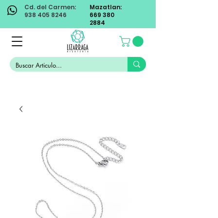
Cd. del Carmen:
Mazatlan:
938 405 8246
669 380
2884