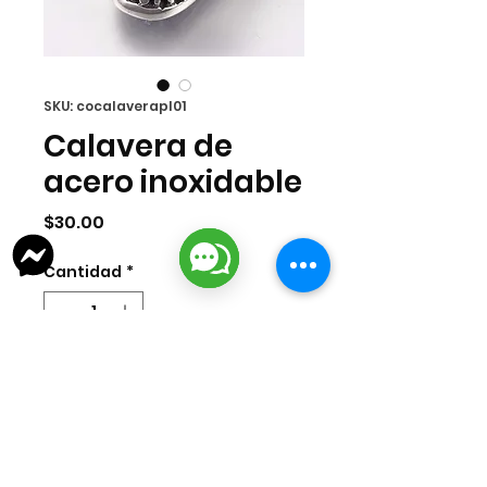
SKU: cocalaverapl01
Calavera de
acero inoxidable
Precio
$30.00
Cantidad
*
Agregar al carrito
Dije de calavera de acero inoxidable
color plata. Medida 12mm.