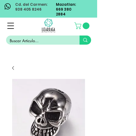
Cd. del Carmen:
Mazatlan:
938 405 8246
669 380
2884