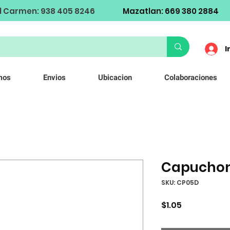
l Carmen: 938 405 8246
Mazatlan: 669 380 2884
I
mos
Envios
Ubicacion
Colaboraciones
Capucho
SKU: CP05D
Precio
$1.05