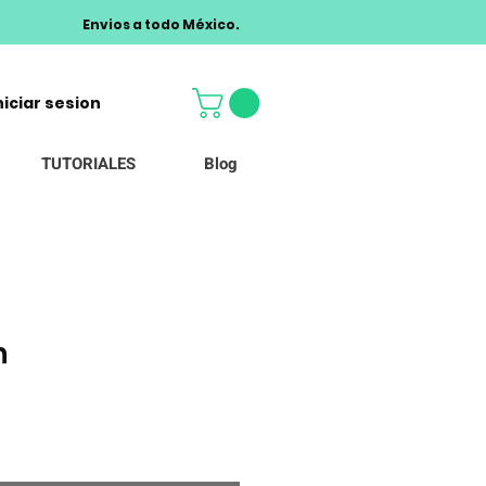
Envios a todo México.
niciar sesion
TUTORIALES
Blog
n