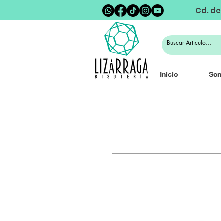
Cd. de
Inicio
So