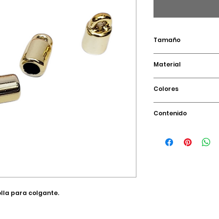
Tamaño
Aproximadament
Material
Plastimetal
Colores
Dorado
Contenido
1 Pieza
lla para colgante.