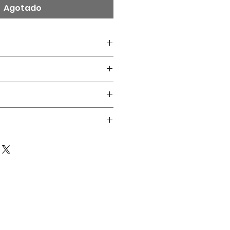
Agotado
e 10 mm x 5mm