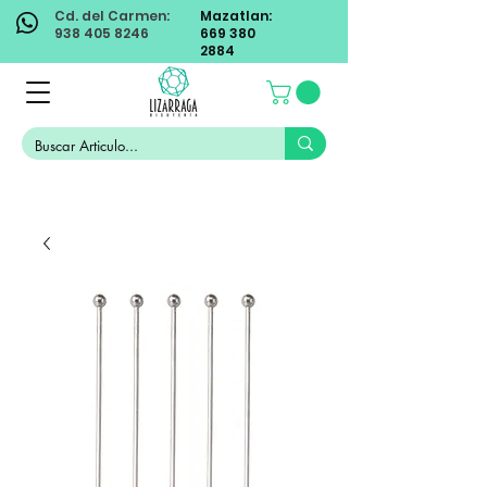
Cd. del Carmen:
Mazatlan:
938 405 8246
669 380
2884