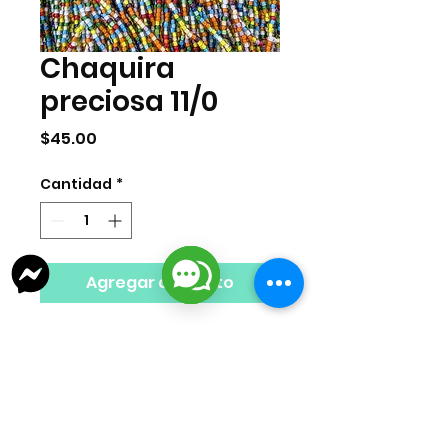
Chaquira
preciosa 11/0
Precio
$45.00
Cantidad
*
Agregar al carrito
Chaquira checa marca preciosa
tamaño 11/0. Venta por mazo. Cada
mazo cuenta con 12 tiras del mismo
color o el equivalente a 34 gramos.
Nota Importante: El color del producto