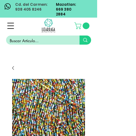
Cd. del Carmen:
Mazatlan:
938 405 8246
669 380
2884