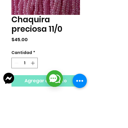
Chaquira
preciosa 11/0
Precio
$45.00
Cantidad
*
Agregar al carrito
Chaquira checa marca preciosa
tamaño 11/0. Venta por mazo. Cada
mazo cuenta con 12 tiras del mismo
color o el equivalente a 34 gramos.
Nota Importante: El color del producto