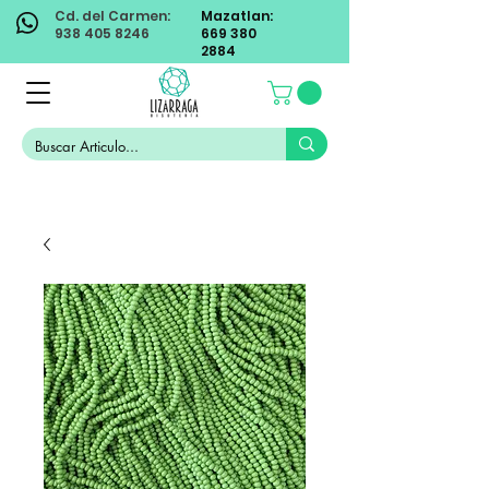
Cd. del Carmen:
Mazatlan:
938 405 8246
669 380
2884