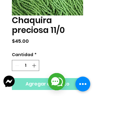
Chaquira
preciosa 11/0
Precio
$45.00
Cantidad
*
Agregar al carrito
Chaquira checa marca preciosa
tamaño 11/0. Venta por mazo. Cada
mazo cuenta con 12 tiras del mismo
color o el equivalente a 34 gramos.
Nota Importante: El color del producto