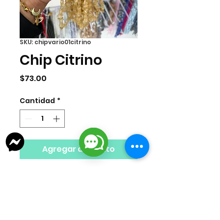
SKU: chipvario01citrino
Chip Citrino
Precio
$73.00
Cantidad
*
Agregar al carrito
Tira de chip citrino. La tira mide 80
cms.
Nota: Los colores del producto
pueden variar ligeramente en