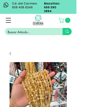
Cd. del Carmen:
Mazatlan:
938 405 8246
669 380
2884