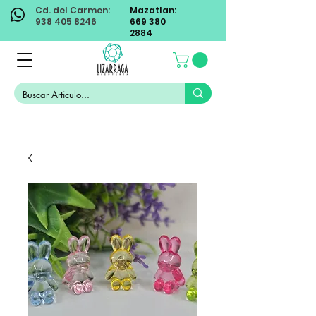
Cd. del Carmen:
Mazatlan:
938 405 8246
669 380
2884