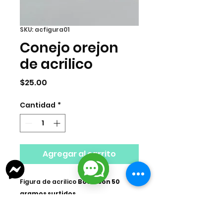
SKU: acfigura01
Conejo orejon
de acrilico
Precio
$25.00
Cantidad
*
Agregar al carrito
Figura de acrilico
Bosal con 50
gramos surtidos.