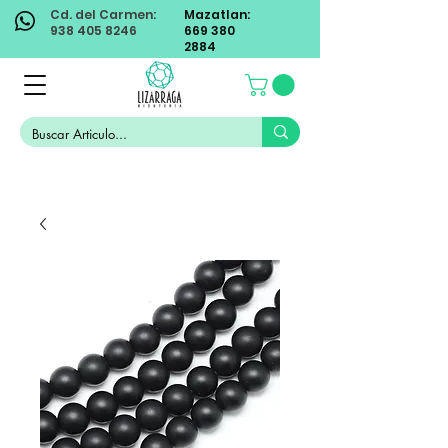
Cd. del Carmen:
Mazatlan:
938 405 8246
669 380
2884