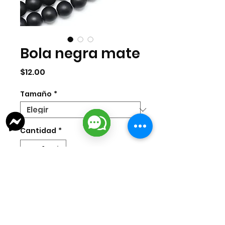
Bola negra mate
Precio
$12.00
Tamaño
*
Cantidad
*
Agregar al carrito
Bola mate en 4mm, 6mm y 8mm.
Medida de la tira aprox 35 cms.