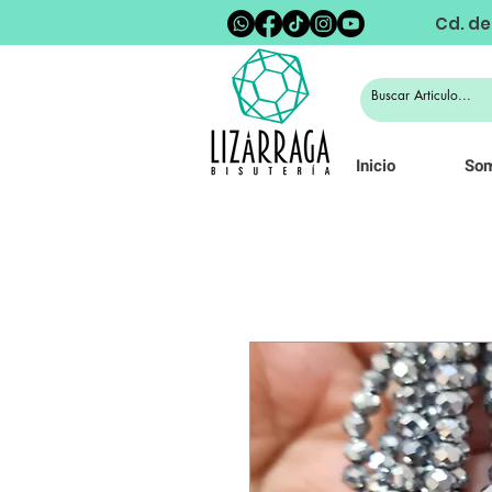
Cd. de
Inicio
So