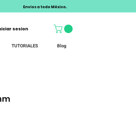
Envios a todo México.
niciar sesion
TUTORIALES
Blog
4mm