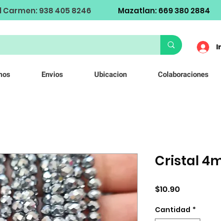
l Carmen: 938 405 8246
Mazatlan: 669 380 2884
I
mos
Envios
Ubicacion
Colaboraciones
Cristal 
Precio
$10.90
Cantidad
*