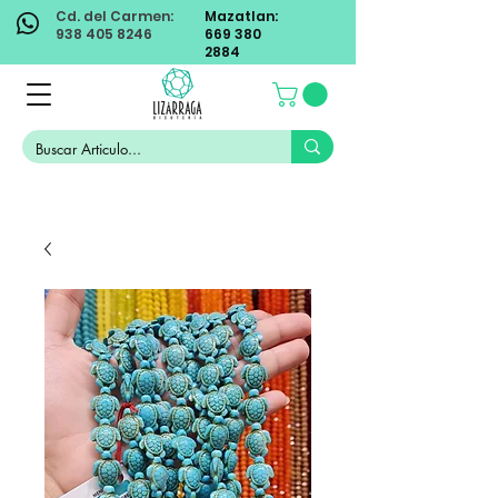
Cd. del Carmen:
Mazatlan:
938 405 8246
669 380
2884