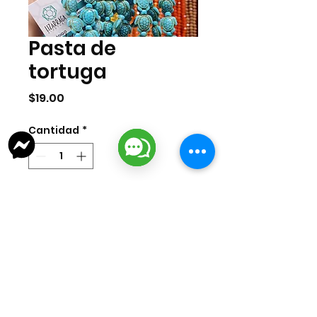
Pasta de
tortuga
Precio
$19.00
Cantidad
*
Agregar al carrito
Tira de pasta de tortuga azul. La
medida de cada pieza es de 18mm y
la tira contiene 23 pzas por tira.