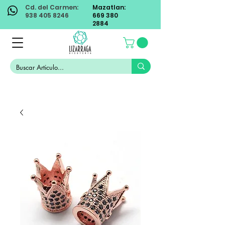
Cd. del Carmen:
Mazatlan:
938 405 8246
669 380
2884