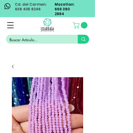
Cd. del Carmen:
Mazatlan:
938 405 8246
669 380
2884