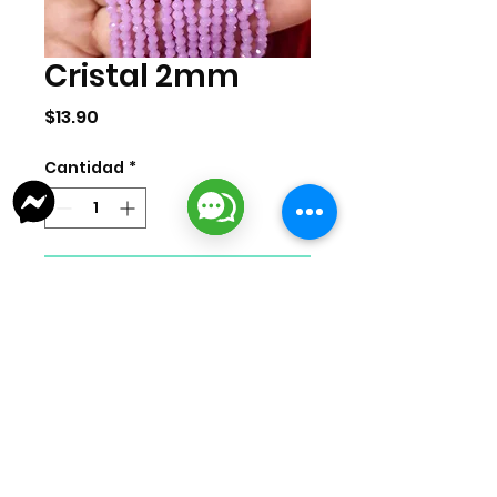
Cristal 2mm
Precio
$13.90
Cantidad
*
Agregar al carrito
Cristal de 2mm por tira. La tira
cuenta con 155 piezas
aproximadamente.
lizarragabisuteria@gmail.com
Misión Colonial #39 | Fracc. Puerta de Hierro | Ciudad del Carmen,
Campeche, México
Cd. del Carmen Suc. Centro: : +52
938 181 3856