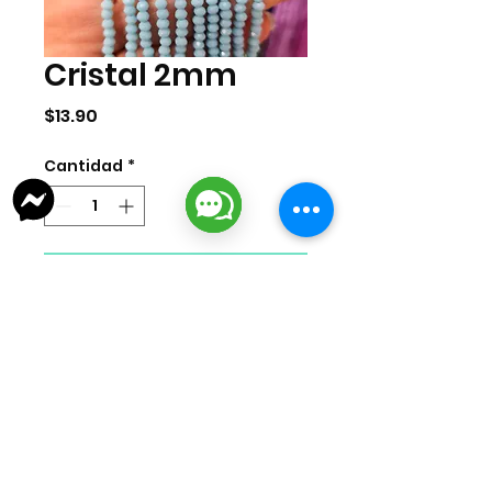
Cristal 2mm
Precio
$13.90
Cantidad
*
Agregar al carrito
Cristal de 2mm por tira. La tira
cuenta con 155 piezas
aproximadamente.
lizarragabisuteria@gmail.com
Misión Colonial #39 | Fracc. Puerta de Hierro | Ciudad del Carmen,
Campeche, México
Cd. del Carmen Suc. Centro: : +52
938 181 3856