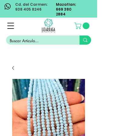
Cd. del Carmen:
Mazatlan:
938 405 8246
669 380
2884