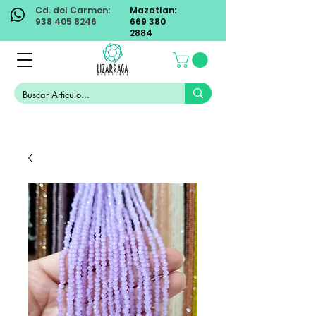
Cd. del Carmen:
Mazatlan:
938 405 8246
669 380
2884