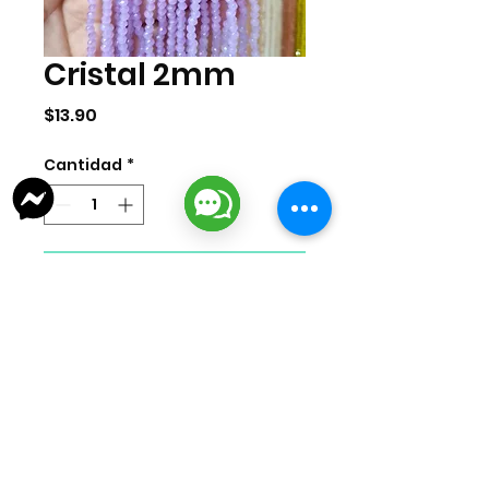
Cristal 2mm
Precio
$13.90
Cantidad
*
Agregar al carrito
Cristal de 2mm por tira. La tira
cuenta con 155 piezas
aproximadamente.
lizarragabisuteria@gmail.com
Misión Colonial #39 | Fracc. Puerta de Hierro | Ciudad del Carmen,
Campeche, México
Cd. del Carmen Suc. Centro: : +52
938 181 3856