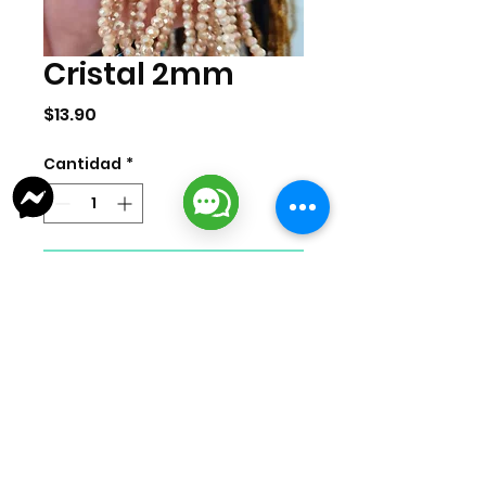
Cristal 2mm
Precio
$13.90
Cantidad
*
Agregar al carrito
Cristal de 2mm por tira. La tira
cuenta con 155 piezas
aproximadamente.
lizarragabisuteria@gmail.com
Misión Colonial #39 | Fracc. Puerta de Hierro | Ciudad del Carmen,
Campeche, México
Cd. del Carmen Suc. Centro: : +52
938 181 3856