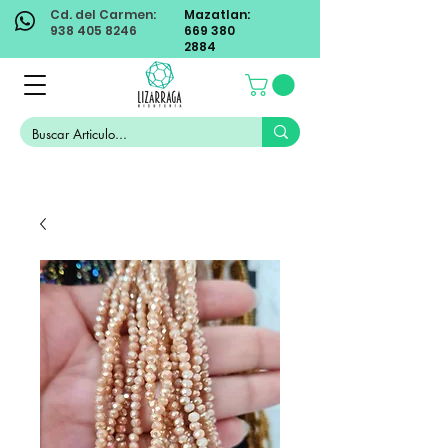
Cd. del Carmen:
Mazatlan:
938 405 8246
669 380
2884