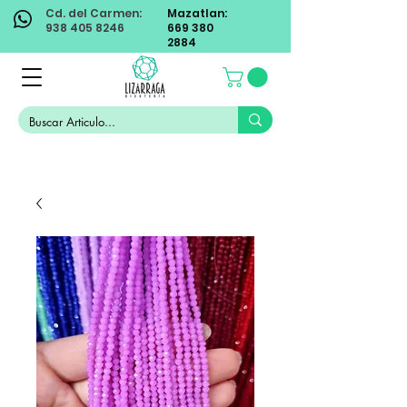
Cd. del Carmen:
Mazatlan:
938 405 8246
669 380
2884