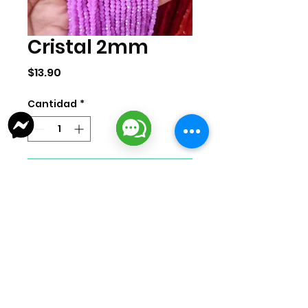
Cristal 2mm
Precio
$13.90
Cantidad
*
Agregar al carrito
Cristal de 2mm por tira. La tira
cuenta con 155 piezas
aproximadamente.
lizarragabisuteria@gmail.com
Misión Colonial #39 | Fracc. Puerta de Hierro | Ciudad del Carmen,
Campeche, México
Cd. del Carmen Suc. Centro: : +52
938 181 3856