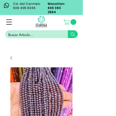
Cd. del Carmen:
Mazatlan:
938 405 8246
669 380
2884