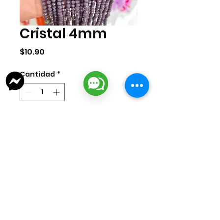
Cristal 4mm
Precio
$10.90
Cantidad
*
Agregar al carrito
Tira de cristal de 4mm con 140 pzas
aproximadamente por tira.
lizarragabisuteria@gmail.com
Misión Colonial #39 | Fracc. Puerta de Hierro | Ciudad del Carmen,
Campeche, México
Cd. del Carmen Suc. Centro: : +52
938 181 3856
Cd. del Carmen Suc. San Miguel:
+52 938 405 8246
Mazatlan, Sinaloa:
+52 669 380 2884