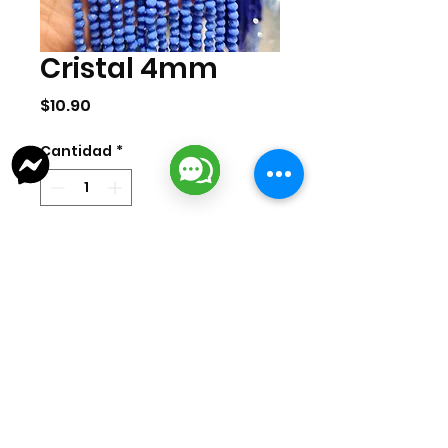
Cristal 4mm
Precio
$10.90
Cantidad
*
Agregar al carrito
Tira de cristal de 4mm con 140 pzas
aproximadamente por tira.
lizarragabisuteria@gmail.com
Misión Colonial #39 | Fracc. Puerta de Hierro | Ciudad del Carmen,
Campeche, México
Cd. del Carmen Suc. Centro: : +52
938 181 3856
Cd. del Carmen Suc. San Miguel:
+52 938 405 8246
Mazatlan, Sinaloa:
+52 669 380 2884