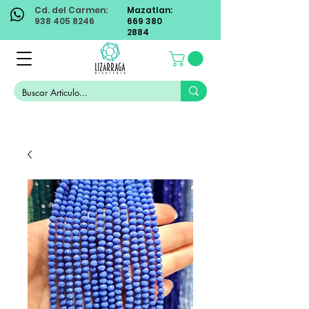
Cd. del Carmen:
Mazatlan:
938 405 8246
669 380
2884