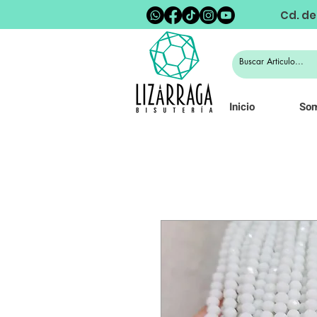
Cd. de
Inicio
So