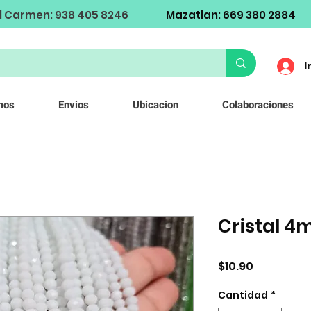
l Carmen: 938 405 8246
Mazatlan: 669 380 2884
I
mos
Envios
Ubicacion
Colaboraciones
Cristal 
Precio
$10.90
Cantidad
*