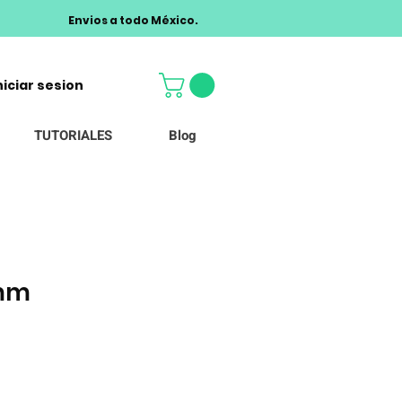
Envios a todo México.
niciar sesion
TUTORIALES
Blog
4mm