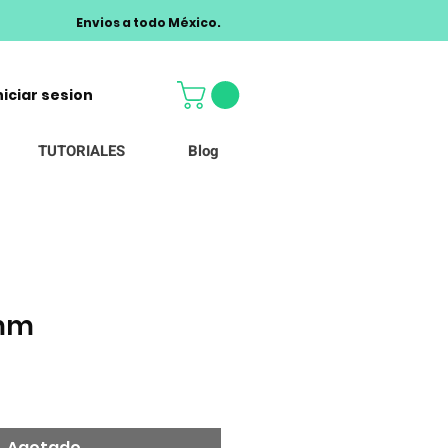
Envios a todo México.
niciar sesion
TUTORIALES
Blog
4mm
Agotado