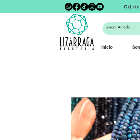
Cd. de
Inicio
So