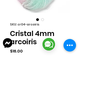
SKU: cr04-arcoiris
Cristal 4mm
arcoiris
Precio
$16.00
Agotado
Cristal 4mm tipo arcoíris. Cada tira
mide 42 cms.
lizarragabisuteria@gmail.com
Misión Colonial #39 | Fracc. Puerta de Hierro | Ciudad del Carmen,
Campeche, México
Cd. del Carmen Suc. Centro: : +52
938 181 3856
Cd. del Carmen Suc. San Miguel:
+52 938 405 8246