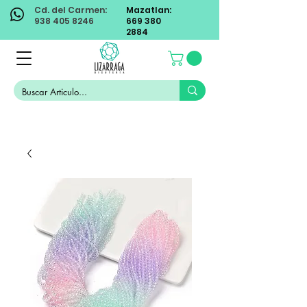
Cd. del Carmen:
Mazatlan:
938 405 8246
669 380
2884