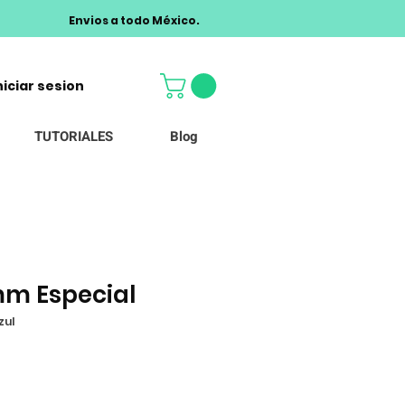
Envios a todo México.
niciar sesion
TUTORIALES
Blog
mm Especial
zul