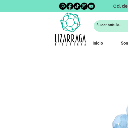
Cd. de
Inicio
So