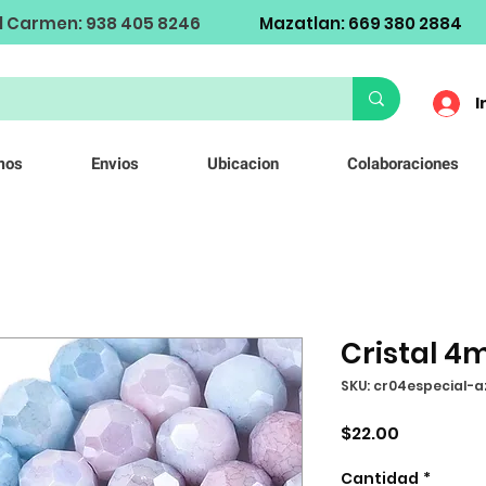
l Carmen: 938 405 8246
Mazatlan: 669 380 2884
I
mos
Envios
Ubicacion
Colaboraciones
Cristal 4
SKU: cr04especial-a
Precio
$22.00
Cantidad
*